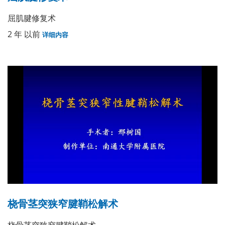
屈肌腱修复术
2 年 以前
详细内容
桡骨茎突狭窄腱鞘松解术